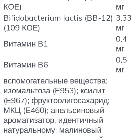
КОЕ)
мг
Bifidobacterium lactis (BB-12)
3,33
(109 КОЕ)
мг
0,4
Витамин B1
мг
0,5
Витамин B6
мг
вспомогательные вещества:
изомальтоза (Е953); ксилит
(Е967); фруктоолигосахарид;
МКЦ (Е460); апельсиновый
ароматизатор, идентичный
натуральному; малиновый