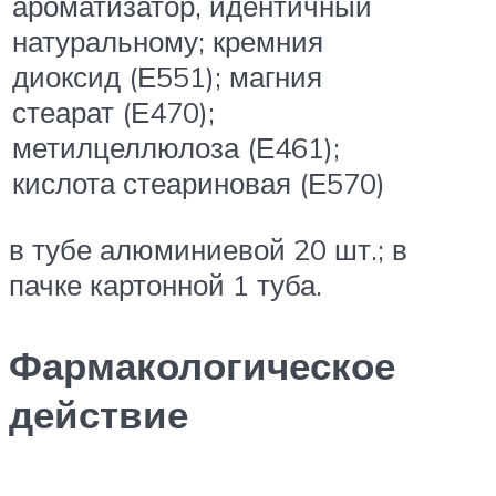
ароматизатор, идентичный
натуральному; кремния
диоксид (Е551); магния
стеарат (Е470);
метилцеллюлоза (Е461);
кислота стеариновая (Е570)
в тубе алюминиевой 20 шт.; в
пачке картонной 1 туба.
Фармакологическое
действие