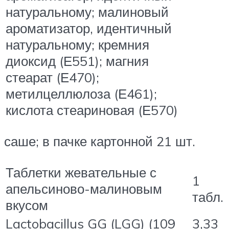
натуральному; малиновый
ароматизатор, идентичный
натуральному; кремния
диоксид (Е551); магния
стеарат (Е470);
метилцеллюлоза (Е461);
кислота стеариновая (Е570)
саше; в пачке картонной 21 шт.
Таблетки жевательные с
1
апельсиново-малиновым
табл.
вкусом
Lactobacillus GG (LGG) (109
3,33