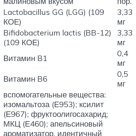
малиновым вкусом
пор.
Lactobacillus GG (LGG) (109
3,33
КОЕ)
мг
Bifidobacterium lactis (BB-12)
3,33
(109 КОЕ)
мг
0,4
Витамин B1
мг
0,5
Витамин B6
мг
вспомогательные вещества:
изомальтоза (Е953); ксилит
(Е967); фруктоолигосахарид;
МКЦ (Е460); апельсиновый
ароматизатор, идентичный