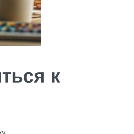
ться к
у.