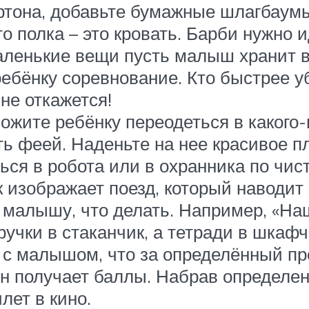
ртона, добавьте бумажные шлагбаум
что полка – это кровать. Барби нужно
аленькие вещи пусть малыш хранит в
бёнку соревнование. Кто быстрее уб
не откажется!
ожите ребёнку переодеться в какого-
ть феей. Наденьте на нее красивое п
ся в робота или в охранника по чист
 изображает поезд, который наводит 
 малышу, что делать. Например, «На
ручки в стаканчик, а тетради в шкафч
ь с малышом, что за определённый пр
он получает баллы. Набрав определен
лет в кино.