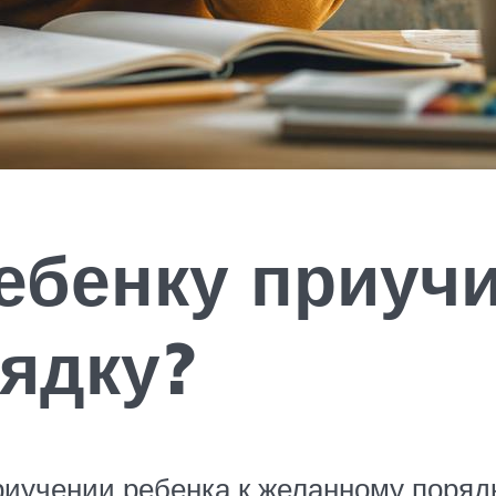
ебенку приучи
рядку?
иучении ребенка к желанному порядк