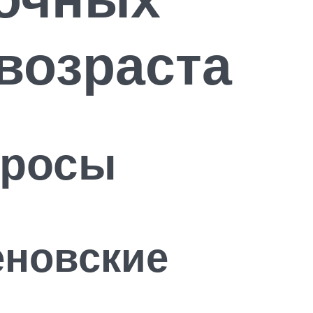
 возраста
просы
еновские