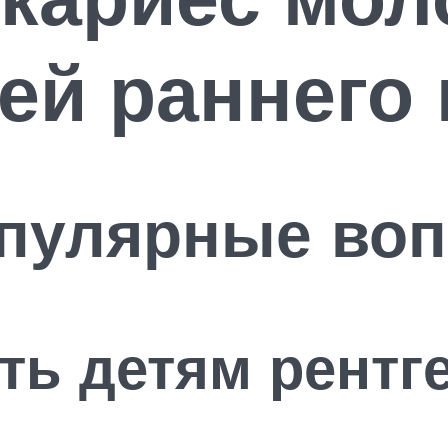
тей раннего
опулярные во
ть детям рентг