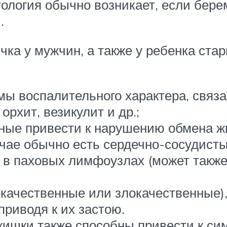
ология обычно возникает, если бере
.
ка у мужчин, а также у ребенка стар
мы воспалительного характера, связ
рхит, везикулит и др.;
бные привести к нарушению обмена ж
учае обычно есть сердечно-сосудисты
 в паховых лимфоузлах (может также
окачественные или злокачественные),
риводя к их застою.
кишки также способны привести к си