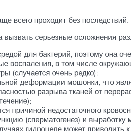
ще всего проходит без последствий.
а вызвать серьезные осложнения раз
редой для бактерий, поэтому она оч
ные воспаления, в том числе окружа
ы (случается очень редко);
льной деформации мошонки, что явля
пасностью разрыва тканей от перера
течение);
тся причиной недостаточного кровосн
нкцию (сперматогенез) и выработку 
случаях гидроцеле может приводить к