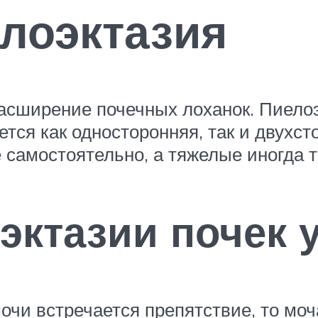
елоэктазия
асширение почечных лоханок. Пиелоэ
ется как односторонняя, так и двухст
самостоятельно, а тяжелые иногда т
эктазии почек 
мочи встречается препятствие, то мо