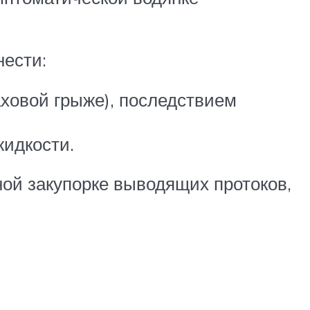
нести:
аховой грыже), последствием
жидкости.
ой закупорке выводящих протоков,