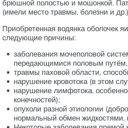
брюшной полостью и мошонкой. Пат
(имели место травмы, болезни и др.)
Приобретенная водянка оболочек яич
следующие причины:
заболевания мочеполовой систе
передающимися половым путём, о
травмы паховой области, спосо
нарушение кровотока (в этом сл
нарушение лимфотока, особенно
конечностей);
опухоли разной этиологии (добр
нормальный обмен жидкостями, п
Некоторые заболевания прямой 