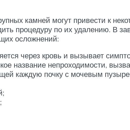
упных камней могут привести к нек
одить процедуру по их удалению. В з
щих осложнений:
ется через кровь и вызывает симпто
кое название непроходимости, вызв
ющей каждую почку с мочевым пузыре
й;
;