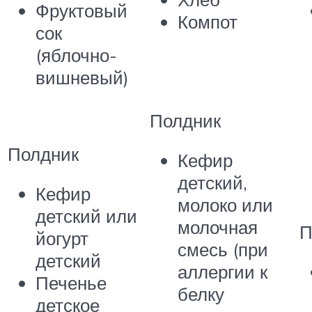
Фруктовый
Компот
сок
(яблочно-
вишневый)
Полдник
Полдник
Кефир
детский,
Кефир
молоко или
детский или
молочная
П
йогурт
смесь (при
детский
аллергии к
Печенье
белку
детское