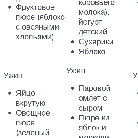
коровьего
Фруктовое
молока),
пюре (яблоко
йогурт
с овсяными
детский
хлопьями)
Сухарики
Яблоко
Ужин
Ужин
У
Паровой
Яйцо
омлет с
вкрутую
сыром
Овощное
Пюре из
пюре
яблок и
(зеленый
моркови