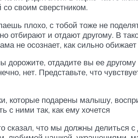
й со своим сверстником.
паешь плохо, с тобой тоже не поделя
но отбирают и отдают другому. В так
ама не осознает, как сильно обижает 
вы дорожите, отдадите вы ее другому
чно, нет. Представьте, что чувствует
ки, которые подарены малышу, воспр
ь с ними так, как ему хочется
то сказал, что мы должны делиться
м, любимой чашкой, украшениями, м