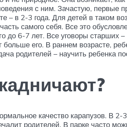
поведения с ним. Зачастую, первые п
е – в 2-3 года. Для детей в таком во
 часть самого себя. Все это обуслов
то до 6-7 лет. Все уговоры старших 
т больше его. В раннем возрасте, ре
дача родителей – научить ребенка по
 жадничают?
нормальное качество карапузов. В 2-
печалит родителей. В парке часто мо