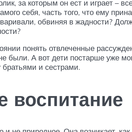
олик, за которым он ест и играет – вс
 самого себя, часть того, что ему пр
оваривали, обвиняя в жадности? Дол
ности?
стоянии понять отвлеченные рассужде
е были. А вот дети постарше уже мог
 братьями и сестрами.
е воспитание
и не природное. Она возникает, как