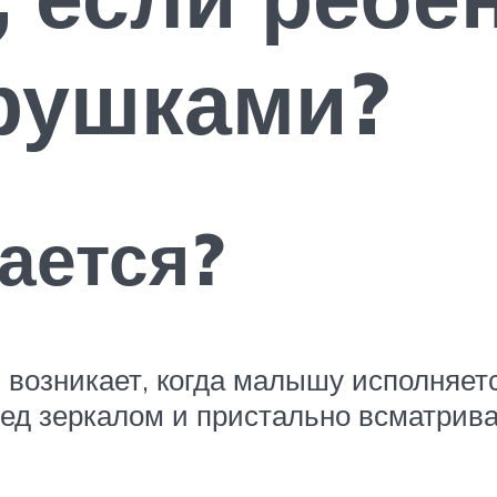
рушками?
ается?
озникает, когда малышу исполняется
ред зеркалом и пристально всматрива