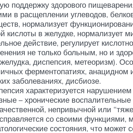
ую поддержку здорового пищеварения
и в расщеплении углеводов, белков
ществ, нормализует функционирован
ой кислоты в желудке, нормализует 
льное действие, регулирует кислотн
енения не только больным, но и здо
 желудка, диспепсия, метеоризм). Ос
зличных ферментопатиях, анацидном и
их заболеваниях, дисбиозе.
пепсия характеризуется нарушением
зные – хронические воспалительные
ачественной, непривычной или “тяже
справляется со своими функциями, м
тологические состояния, что может