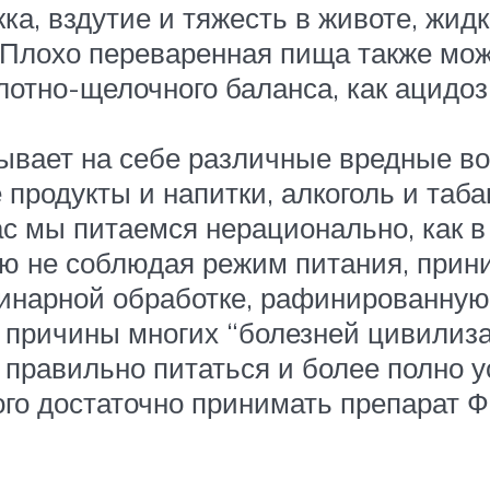
жка, вздутие и тяжесть в животе, жидк
. Плохо переваренная пища также мо
лотно-щелочного баланса, как ацидоз
вает на себе различные вредные воз
родукты и напитки, алкоголь и таба
ас мы питаемся нерационально, как в 
ю не соблюдая режим питания, прини
улинарной обработке, рафинированну
 причины многих “болезней цивилиза
 правильно питаться и более полно 
го достаточно принимать препарат 