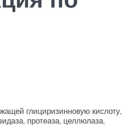
ржащей глициризинновую кислоту,
зидаза, протеаза, целлюлаза,