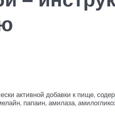
ию
чески активной добавки к пище, соде
елайн, папаин, амилаза, амилоглико