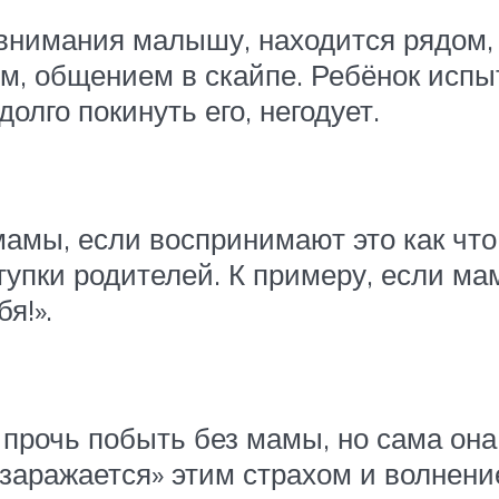
внимания малышу, находится рядом, 
, общением в скайпе. Ребёнок испы
олго покинуть его, негодует.
мамы, если воспринимают это как что-
упки родителей. К примеру, если мам
я!».
прочь побыть без мамы, но сама она 
заражается» этим страхом и волнение