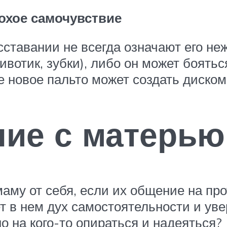
лохое самочувствие
сставании не всегда означают его не
ивотик, зубки), либо он может боять
е новое пальто может создать диском
ние с матерью
маму от себя, если их общение на пр
ет в нем дух самостоятельности и ув
о на кого-то опираться и надеяться?