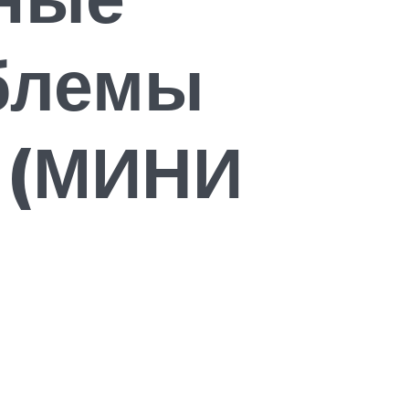
облемы
 (МИНИ