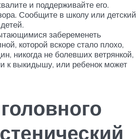
хвалите и поддерживайте его.
зора. Сообщите в школу или детский
 детей.
 пытающимися забеременеть
ой, которой вскоре стало плохо,
щин, никогда не болевших ветрянкой,
и к выкидышу, или ребенок может
 головного
астенический