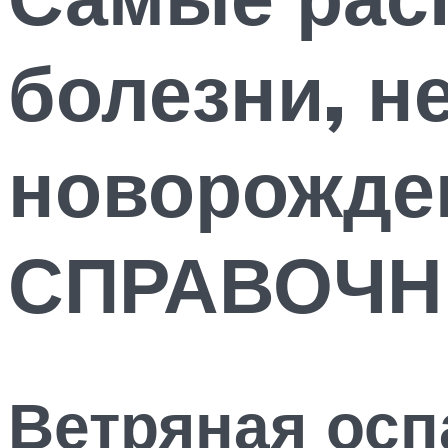
болезни, н
новорожде
СПРАВОЧН
Ветряная осп