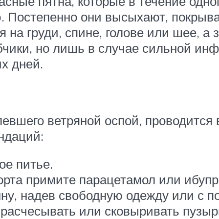
асные пятна, которые в течение одно
. Постепенно они высыхают, покрыва
 на груди, спине, голове или шее, а
рубчики, но лишь в случае сильной и
х дней.
олевшего ветряной оспой, проводится
ндаций:
ое питье.
орта примите парацетамол или ибуп
нну, надев свободную одежду или с 
расчесывать или сковыривать пузырьк