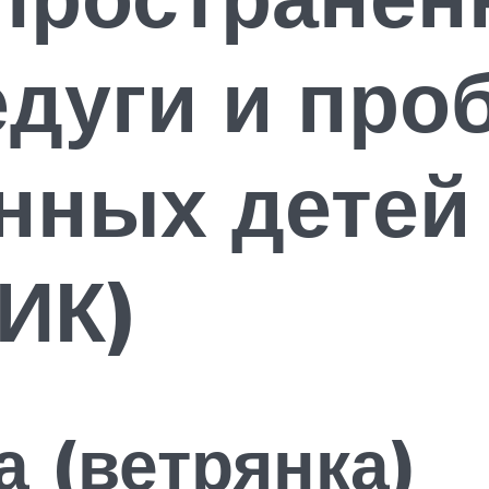
едуги и пр
нных детей
ИК)
а (ветрянка)