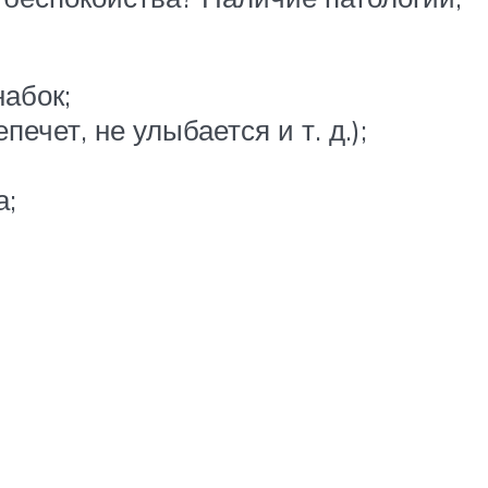
абок;
ечет, не улыбается и т. д.);
а;