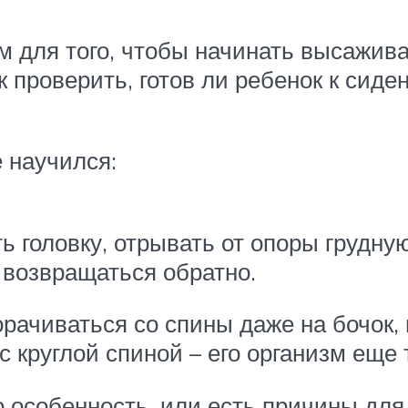
 для того, чтобы начинать высажив
ак проверить, готов ли ребенок к си
е научился:
ь головку, отрывать от опоры грудную
 возвращаться обратно.
орачиваться со спины даже на бочок,
 с круглой спиной – его организм еще 
о особенность, или есть причины для