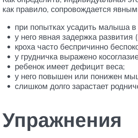
как правило, сопровождается явным
при попытках усадить малыша в 
у него явная задержка развития (
кроха часто беспричинно беспоко
у грудничка выражено косоглазие
ребенок имеет дефицит веса;
у него повышен или понижен мы
слишком долго зарастает роднич
Упражнения