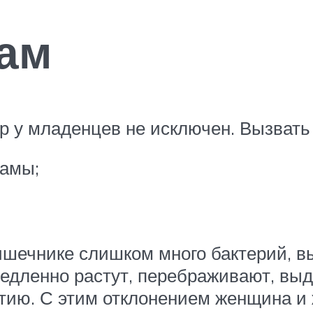
лам
р у младенцев не исключен. Вызвать 
мамы;
ишечнике слишком много бактерий, 
едленно растут, перебраживают, выде
тию. С этим отклонением женщина и 