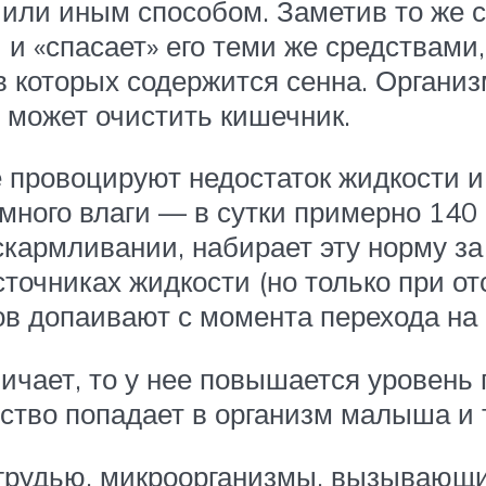
или иным способом. Заметив то же са
и «спасает» его теми же средствами
 в которых содержится сенна. Органи
е может очистить кишечник.
 провоцируют недостаток жидкости 
много влаги — в сутки примерно 140 
скармливании, набирает эту норму за
сточниках жидкости (но только при о
ов допаивают с момента перехода на 
чает, то у нее повышается уровень 
ество попадает в организм малыша и 
грудью, микроорганизмы, вызывающие