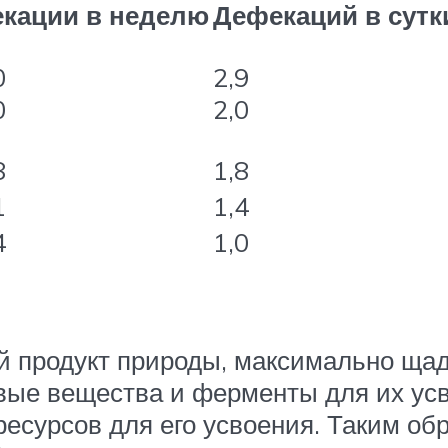
кации в неделю
Дефекаций в сутк
0
2,9
0
2,0
8
1,8
1
1,4
4
1,0
ий продукт природы, максимально щ
вые вещества и ферменты для их ус
есурсов для его усвоения. Таким об