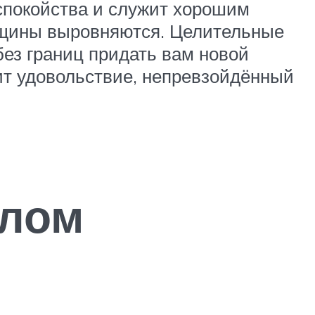
спокойства и служит хорошим
орщины выровняются. Целительные
ез границ придать вам новой
вит удовольствие, непревзойдённый
слом