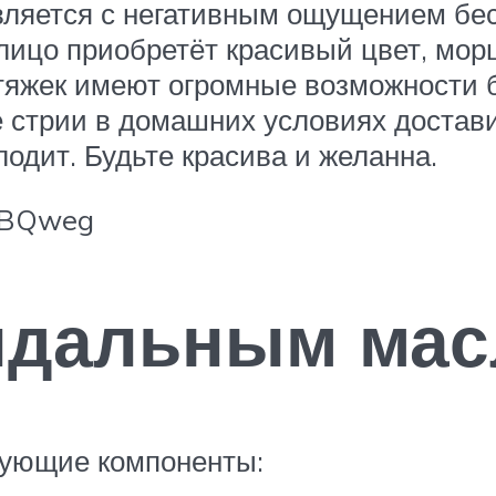
вляется с негативным ощущением бе
 лицо приобретёт красивый цвет, м
тяжек имеют огромные возможности б
ие стрии в домашних условиях доста
лодит. Будьте красива и желанна.
wLBQweg
ндальным ма
дующие компоненты: