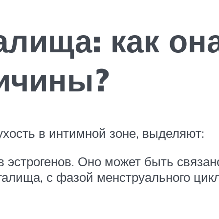
алища: как он
ричины?
хость в интимной зоне, выделяют:
 эстрогенов. Оно может быть связан
галища, с фазой менструального ци