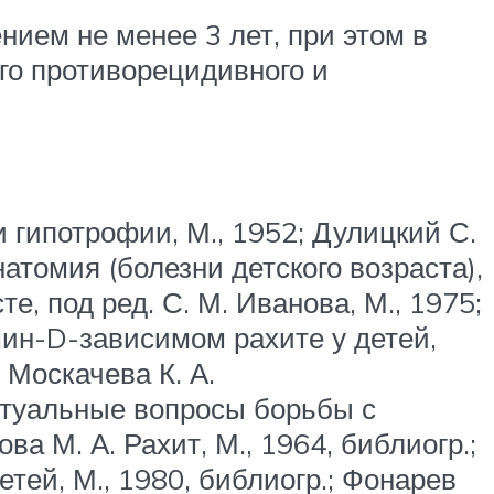
ием не менее 3 лет, при этом в
го противорецидивного и
и гипотрофии, М., 1952; Дулицкий С.
натомия (болезни детского возраста),
е, под ред. С. М. Иванова, М., 1975;
мин-D-зависимом рахите у детей,
 и Москачева К. А.
 Актуальные вопросы борьбы с
ова М. А. Рахит, М., 1964, библиогр.;
детей, М., 1980, библиогр.; Фонарев