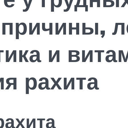
 причины, л
ика и вита
я рахита
рахита