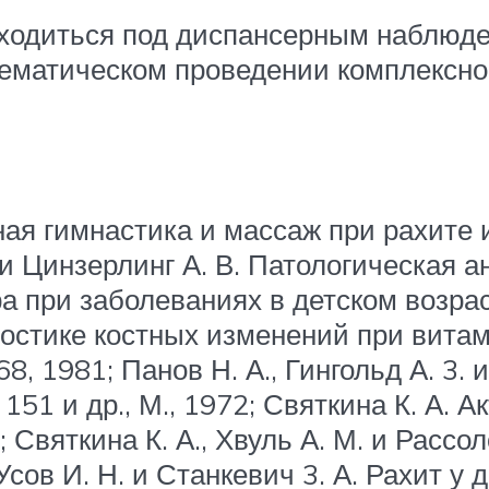
ходиться под диспансерным наблюден
тематическом проведении комплексно
бная гимнастика и массаж при рахите 
. и Цинзерлинг А. В. Патологическая а
ра при заболеваниях в детском возраст
гностике костных изменений при вита
. 68, 1981; Панов Н. А., Гингольд А. 3.
 151 и др., М., 1972; Святкина К. А.
; Святкина К. А., Хвуль А. М. и Рассол
 Усов И. Н. и Станкевич 3. А. Рахит у 