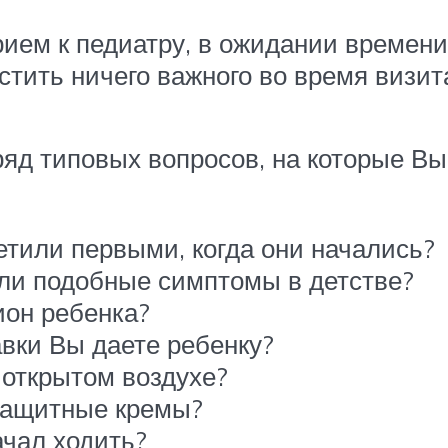
прием к педиатру, в ожидании времен
стить ничего важного во время визит
 ряд типовых вопросов, на которые В
етили первыми, когда они начались?
ыли подобные симптомы в детстве?
ион ребенка?
авки Вы даете ребенку?
а открытом воздухе?
езащитные кремы?
ачал ходить?