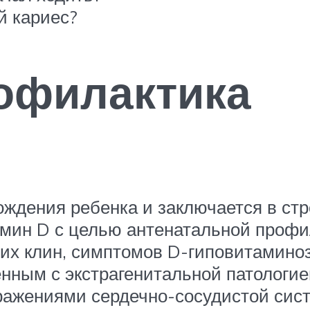
й кариес?
офилактика
ждения ребенка и заключается в ст
мин D с целью антенатальной профил
них клин, симптомов D-гиповитамин
нным с экстрагенитальной патологие
оражениями сердечно-сосудистой сист