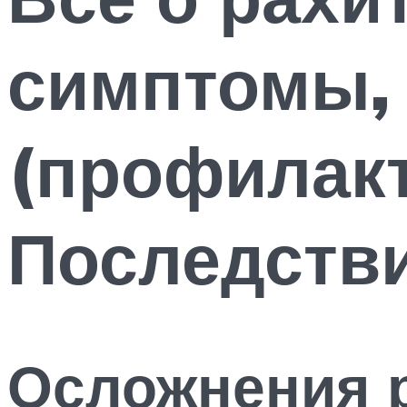
симптомы,
(профилакт
Последстви
Осложнения 