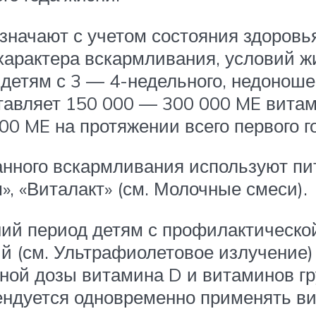
начают с учетом состояния здоровь
 характера вскармливания, условий 
етям с 3 — 4-недельного, недоношен
тавляет 150 000 — 300 000 ME вита
0 ME на протяжении всего первого г
анного вскармливания используют п
 «Виталакт» (см. Молочные смеси).
ний период детям с профилактическ
 (см. Ультрафиолетовое излучение)
ой дозы витамина D и витаминов гр
ендуется одновременно применять ви