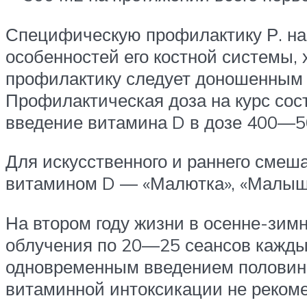
Специфическую профилактику Р. наз
особенностей его костной системы,
профилактику следует доношенным д
Профилактическая доза на курс сос
введение витамина D в дозе 400—50
Для искусственного и раннего смеш
витамином D — «Малютка», «Малыш»,
На втором году жизни в осенне-зим
облучения по 20—25 сеансов каждый
одновременным введением половинн
витаминной интоксикации не реком