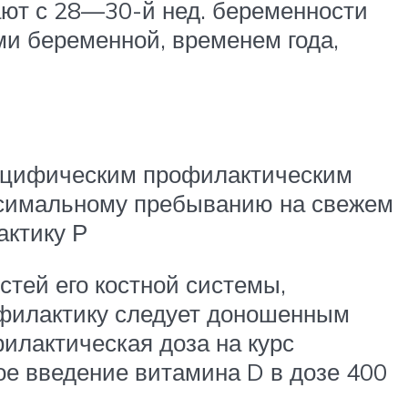
ают с 28—30-й нед. беременности
и беременной, временем года,
пецифическим профилактическим
ксимальному пребыванию на свежем
актику Р
стей его костной системы,
офилактику следует доношенным
илактическая доза на курс
ое введение витамина D в дозе 400