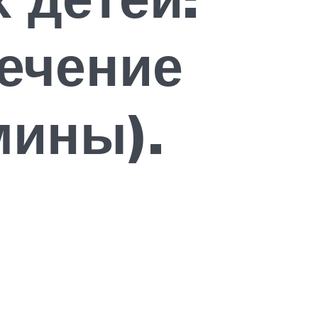
ечение
мины).