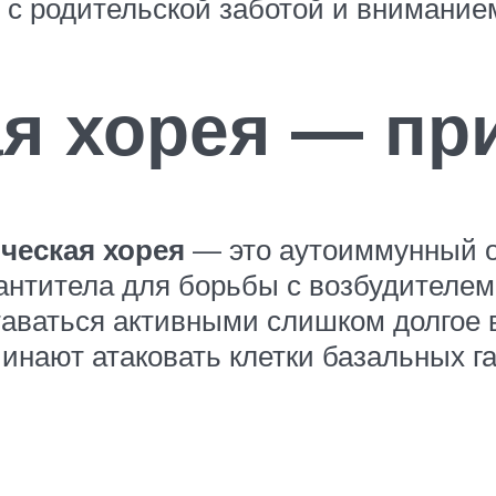
с родительской заботой и внимание
ая хорея — п
ческая хорея
— это аутоиммунный о
нтитела для борьбы с возбудителем. 
таваться активными слишком долгое 
инают атаковать клетки базальных га