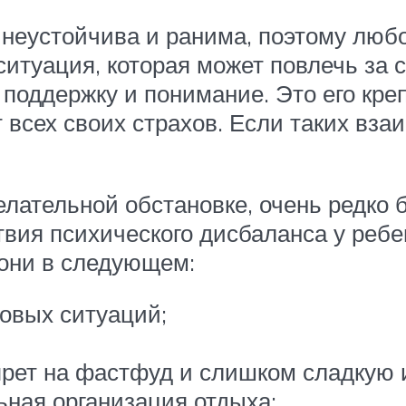
 неустойчива и ранима, поэтому лю
ситуация, которая может повлечь за 
оддержку и понимание. Это его крепо
 всех своих страхов. Если таких вза
елательной обстановке, очень редко
ия психического дисбаланса у ребен
они в следующем:
совых ситуаций;
апрет на фастфуд и слишком сладкую
ная организация отдыха;