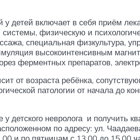
 у детей включает в себя приём лек
 системы, физическую и психологиче
ссажа, специальная физкультура, уп
имуляция высокоинтенсивным магни
орез ферментных препаратов, электр
исит от возраста ребёнка, сопутству
гической патологии от начала до кон
е у детского невролога и получить
сположенном по адресу: ул. Чаадаев
2.00 и по пятницам с 13.00 до 15.00