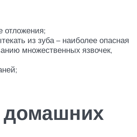
е отложения;
екать из зуба – наиболее опасная
ованию множественных язвочек,
аней;
в домашних