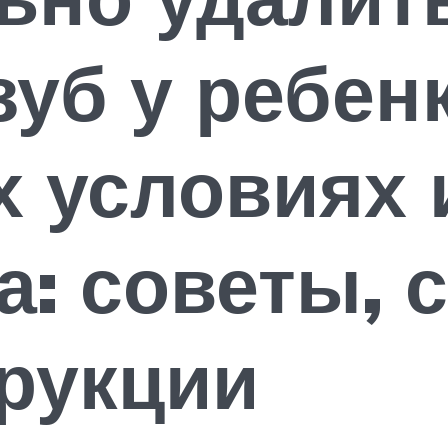
уб у ребенк
 условиях 
а: советы, 
рукции