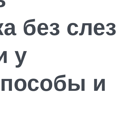
а без слез
и у
способы и