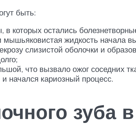
гут быть:
, в которых остались болезнетворны
 мышьяковистая жидкость начала выт
 некрозу слизистой оболочки и образ
олго;
шой, что вызвало ожог соседних тк
 и начался кариозный процесс.
очного зуба 