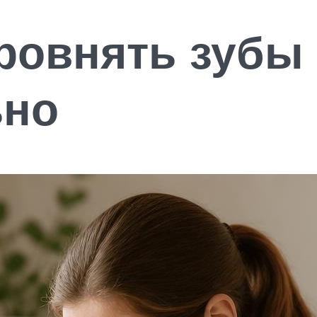
ровнять зубы
ьно