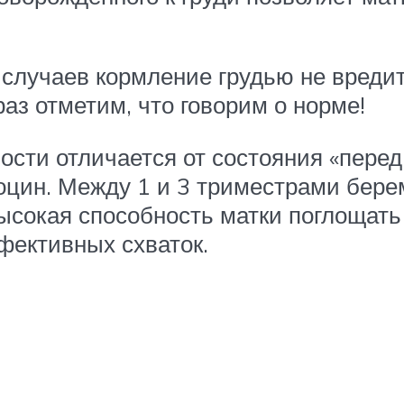
 случаев кормление грудью не вред
з отметим, что говорим о норме!
сти отличается от состояния «перед 
оцин. Между 1 и 3 триместрами бере
высокая способность матки поглощать
ффективных схваток.