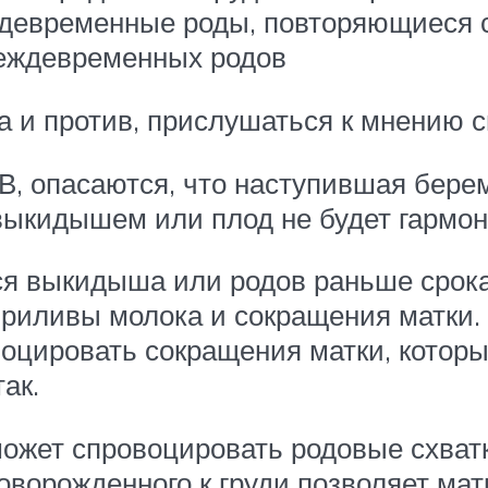
ждевременные роды, повторяющиеся 
реждевременных родов
а и против, прислушаться к мнению с
, опасаются, что наступившая бере
ыкидышем или плод не будет гармони
ся выкидыша или родов раньше срока
риливы молока и сокращения матки. 
оцировать сокращения матки, которы
ак.
может спровоцировать родовые схва
ворожденного к груди позволяет матк