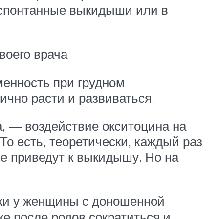
спонтанные выкидыши или в
воего врача
менность при грудном
чно расти и развиваться.
, — воздействие окситоцина на
То есть, теоретически, каждый раз
е приведут к выкидышу. Но на
тки у женщины с доношенной
е после родов сократиться и