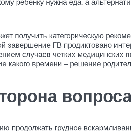
му ребенку нужна еда, а альтернати
жет получить категорическую рекоме
орой завершение ГВ продиктовано инт
чением случаев четких медицинских п
ние какого времени – решение родител
торона вопрос
нию продолжать грудное вскармливан