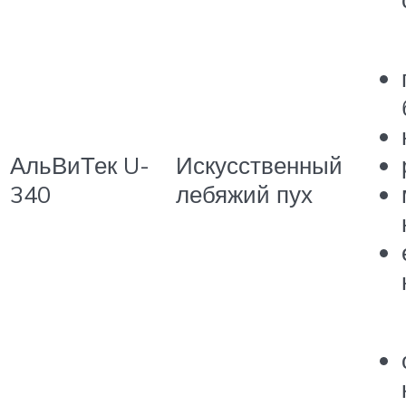
АльВиТек U-
Искусственный
340
лебяжий пух