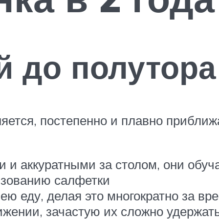
й до полутора
яется, постепенно и плавно приближа
и и аккуратными за столом, они обу
ьзованию салфетки
 ею еду, делая это многократно за в
ижении, зачастую их сложно удержать